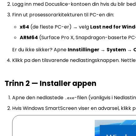
Logg inn med Docuslice-kontoen din hvis du blir bed
Finn ut prosessorarkitekturen til PC-en din:
x64
(de fleste PC-er) → velg
Last ned for Win
ARM64
(Surface Pro X, Snapdragon-baserte PC
Er du ikke sikker? Apne
Innstillinger
→
System
→
Klikk pa den tilsvarende nedlastingsknappen. Nettle
Trinn 2 — Installer appen
Apne den nedlastede
-filen (vanligvis i Nedlas
.exe
Hvis Windows SmartScreen viser en advarsel, klikk 