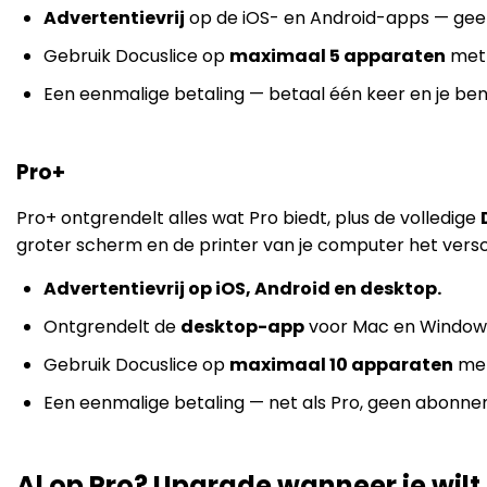
Advertentievrij
op de iOS- en Android-apps — geen
Gebruik Docuslice op
maximaal 5 apparaten
met 
Een eenmalige betaling — betaal één keer en je bent
Pro+
Pro+ ontgrendelt alles wat Pro biedt, plus de volledige
groter scherm en de printer van je computer het vers
Advertentievrij op iOS, Android en desktop.
Ontgrendelt de
desktop-app
voor Mac en Window
Gebruik Docuslice op
maximaal 10 apparaten
met
Een eenmalige betaling — net als Pro, geen abonne
Al op Pro? Upgrade wanneer je wilt