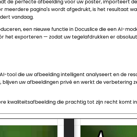
de perfecte afbeelding voor uw poster, importeert deze i
meerdere pagina's wordt afgedrukt, is het resultaat waz
ndert vandaag.
oduceren, een nieuwe functie in Docuslice die een AI-mod
r het exporteren — zodat uw tegelafdrukken er absoluut 
 AI-tool die uw afbeelding intelligent analyseert en de r
 blijven uw afbeeldingen privé en werkt de verbetering z
 kwaliteitsafbeelding die prachtig tot zijn recht komt 