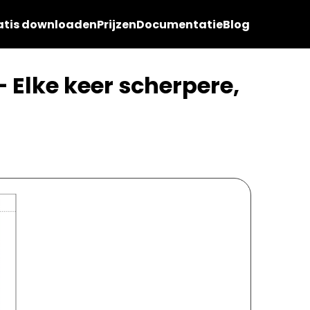
atis downloaden
Prijzen
Documentatie
Blog
 Elke keer scherpere,