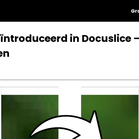
Gr
ïntroduceerd in Docuslice —
en