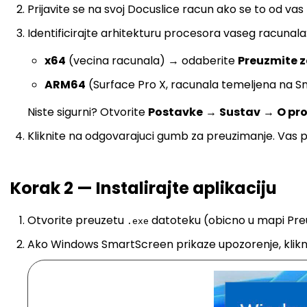
Prijavite se na svoj Docuslice racun ako se to od vas 
Identificirajte arhitekturu procesora vaseg racunala
x64
(vecina racunala) → odaberite
Preuzmite 
ARM64
(Surface Pro X, racunala temeljena na 
Niste sigurni? Otvorite
Postavke
→
Sustav
→
O pr
Kliknite na odgovarajuci gumb za preuzimanje. Vas 
Korak 2 — Instalirajte aplikaciju
Otvorite preuzetu
datoteku (obicno u mapi Pre
.exe
Ako Windows SmartScreen prikaze upozorenje, klik