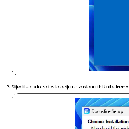
Slijedite cudo za instalaciju na zaslonu i kliknite
Insta