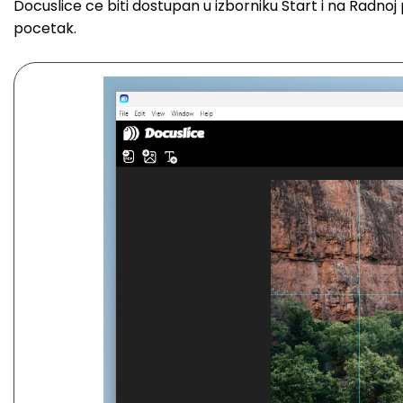
Docuslice ce biti dostupan u izborniku Start i na Radnoj
pocetak.