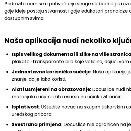
Pridružite nam se u prihvaćanju snage slobodnog izražav
gdje ideje postaju stvarnost i gdje edukatori pronalaze 
dostupnim svima.
Naša aplikacija nudi nekoliko klju
Ispis velikog dokumenta ili slike na više stranic
plakate i transparente bilo koje veličine, dajući vam
Jednostavno korisničko sučelje
: Naša aplikacija
znanje, da je lako koristi.
Alati usmjereni na obrazovanje
: Docuslice nudi 
materijala i učioničkih resursa na učinkovit način.
Isplativost
: Uštedite novac na skupim tiskarskim u
uredskog pribora.
Svestrana primjena
: Docuslice nije ograničen na jed