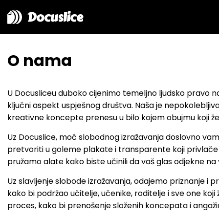
Docuslice
O nama
U Docusliceu duboko cijenimo temeljno ljudsko pravo na
ključni aspekt uspješnog društva. Naša je nepokolebljiva 
kreativne koncepte prenesu u bilo kojem obujmu koji že
Uz Docuslice, moć slobodnog izražavanja doslovno vam j
pretvoriti u goleme plakate i transparente koji privlače p
pružamo alate kako biste učinili da vaš glas odjekne na ve
Uz slavljenje slobode izražavanja, odajemo priznanje i p
kako bi podržao učitelje, učenike, roditelje i sve one koj
proces, kako bi prenošenje složenih koncepata i angažir