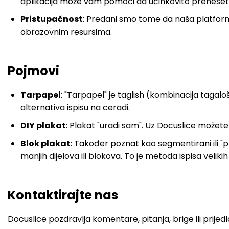
aplikacija može vam pomoći da učinkovito preneset
Pristupačnost
: Predani smo tome da naša platforma 
obrazovnim resursima.
Pojmovi
Tarpapel
: "Tarpapel" je taglish (kombinacija tagaloš
alternativa ispisu na ceradi.
DIY plakat
: Plakat "uradi sam". Uz Docuslice možete
Blok plakat
: Također poznat kao segmentirani ili "plo
manjih dijelova ili blokova. To je metoda ispisa velikih
Kontaktirajte nas
Docuslice pozdravlja komentare, pitanja, brige ili prij