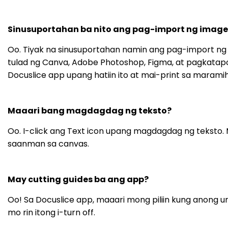
Sinusuportahan ba nito ang pag-import ng image 
Oo. Tiyak na sinusuportahan namin ang pag-import ng
tulad ng Canva, Adobe Photoshop, Figma, at pagkatapos
Docuslice app upang hatiin ito at mai-print sa marami
Maaari bang magdagdag ng teksto?
Oo. I-click ang Text icon upang magdagdag ng teksto. Maa
saanman sa canvas.
May cutting guides ba ang app?
Oo! Sa Docuslice app, maaari mong piliin kung anong uri 
mo rin itong i-turn off.