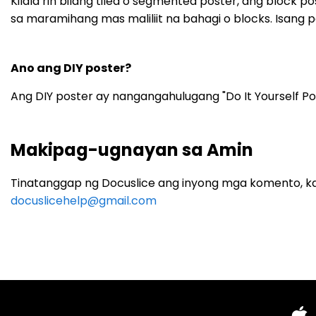
Kilala rin bilang tiled o segmented poster, ang block 
sa maramihang mas maliliit na bahagi o blocks. Isang
Ano ang DIY poster?
Ang DIY poster ay nangangahulugang "Do It Yourself Pos
Makipag-ugnayan sa Amin
Tinatanggap ng Docuslice ang inyong mga komento, ka
docuslicehelp@gmail.com