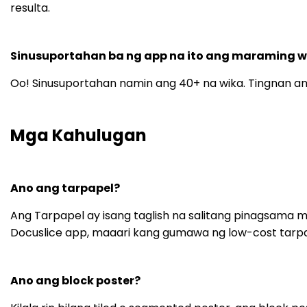
resulta.
Sinusuportahan ba ng app na ito ang maraming w
Oo! Sinusuportahan namin ang 40+ na wika. Tingnan a
Mga Kahulugan
Ano ang tarpapel?
Ang Tarpapel ay isang taglish na salitang pinagsama mula
Docuslice app, maaari kang gumawa ng low-cost tarpau
Ano ang block poster?