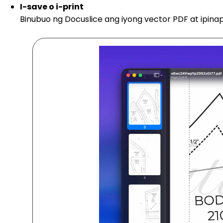
I-save o i-print
Binubuo ng Docuslice ang iyong vector PDF at ipina