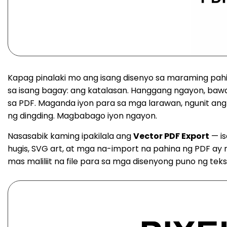
Kapag pinalaki mo ang isang disenyo sa maraming pah
sa isang bagay: ang katalasan. Hanggang ngayon, bawa
sa PDF. Maganda iyon para sa mga larawan, ngunit ang 
ng dingding. Magbabago iyon ngayon.
Nasasabik kaming ipakilala ang
Vector PDF Export
— is
hugis, SVG art, at mga na-import na pahina ng PDF ay 
mas maliliit na file para sa mga disenyong puno ng teks