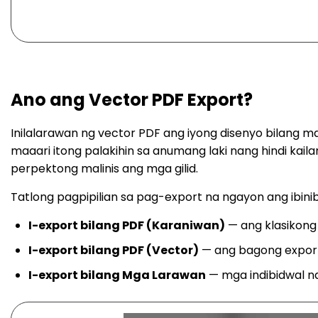
Ano ang Vector PDF Export?
Inilalarawan ng vector PDF ang iyong disenyo bilang mat
maaari itong palakihin sa anumang laki nang hindi kaila
perpektong malinis ang mga gilid.
Tatlong pagpipilian sa pag-export na ngayon ang ibinib
I-export bilang PDF (Karaniwan)
— ang klasikong
I-export bilang PDF (Vector)
— ang bagong export
I-export bilang Mga Larawan
— mga indibidwal na i