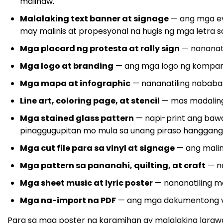
malinaw.
Malalaking text banner at signage
— ang mga eve
may malinis at propesyonal na hugis ng mga letra s
Mga placard ng protesta at rally sign
— nananati
Mga logo at branding
— ang mga logo ng kompanya
Mga mapa at infographic
— nananatiling nababasa
Line art, coloring page, at stencil
— mas madaling 
Mga stained glass pattern
— napi-print ang bawat
pinaggugupitan mo mula sa unang piraso hanggang s
Mga cut file para sa vinyl at signage
— ang malin
Mga pattern sa pananahi, quilting, at craft
— na
Mga sheet music at lyric poster
— nananatiling ma
Mga na-import na PDF
— ang mga dokumentong vect
Para sa mga poster na karamihan ay malalaking laraw