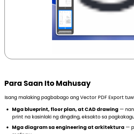
Para Saan Ito Mahusay
Isang malaking pagbabago ang Vector PDF Export tuwing
Mga blueprint, floor plan, at CAD drawing
— nana
print na kasinlaki ng dingding, eksakto sa pagkakagu
Mga diagram sa engineering at arkitektura
— pi