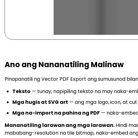
Ano ang Nananatiling Malinaw
Pinapanatili ng Vector PDF Export ang sumusunod bilan
Teksto
— tunay, napipiling teksto na may naka-emb
Mga hugis at SVG art
— ang mga logo, icon, at cut 
Mga na-import na pahina ng PDF
— naka-embed bi
Mananatiling larawan ang mga larawan.
Hindi maa
mababang-resolution na tile bitmap, naka-embed ang