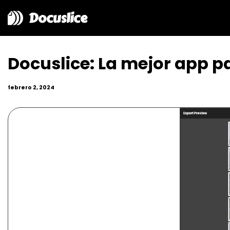
Docuslice
Docuslice: La mejor app p
febrero 2, 2024