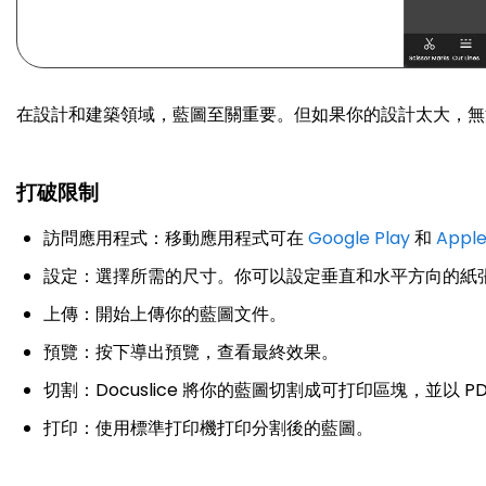
在設計和建築領域，藍圖至關重要。但如果你的設計太大，無法打
打破限制
訪問應用程式：移動應用程式可在
Google Play
和
Apple
設定：選擇所需的尺寸。你可以設定垂直和水平方向的紙
上傳：開始上傳你的藍圖文件。
預覽：按下導出預覽，查看最終效果。
切割：Docuslice 將你的藍圖切割成可打印區塊，並以 P
打印：使用標準打印機打印分割後的藍圖。