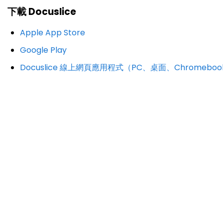
下載 Docuslice
Apple App Store
Google Play
Docuslice 線上網頁應用程式（PC、桌面、Chromeboo