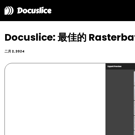
Docuslice
Docuslice: 最佳的 Raster
二月 2, 2024