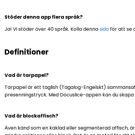
Stöder denna app flera språk?
Ja! Vi stöder över 40 språk. Kolla denna
sida
för att se 
Definitioner
Vad är tarpapel?
Tarpapel är ett taglish (Tagalog-Engelskt) sammansatt or
presenningstryck. Med Docuslice-appen kan du skapa l
Vad är blockaffisch?
Även känd som en kaklad eller segmenterad affisch, är e