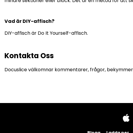
mindre sektioner eller block. Det är en metod för att skr
Vad är DIY-affisch?
DIY-affisch är Do It Yourself-affisch.
Kontakta Oss
Docuslice välkomnar kommentarer, frågor, bekymmer el
Blogg
Ladda ner