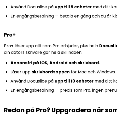
Använd Docuslice på
upp till 5 enheter
med ditt ko
En engångsbetalning — betala en gång och du är kla
Pro+
Pro+ låser upp allt som Pro erbjuder, plus hela
Docusli
din dators skrivare gör hela skillnaden.
Annonsfri på iOS, Android och skrivbord.
Låser upp
skrivbordsappen
för Mac och Windows.
Använd Docuslice på
upp till 10 enheter
med ditt k
En engångsbetalning — precis som Pro, ingen pren
Redan på Pro? Uppgradera när som