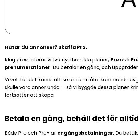
Hatar du annonser? Skaffa Pro.
Idag presenterar vi två nya betalda planer,
Pro
och
Pr
prenumerationer.
Du betalar en gång, och uppgradering
Vi vet hur det känns att se ännu en återkommande avgif
skulle vara annorlunda — så vi byggde dessa planer kri
fortsätter att skapa.
Betala en gång, behåll det för allti
Både Pro och Pro+ är
engångsbetalningar
. Du betal