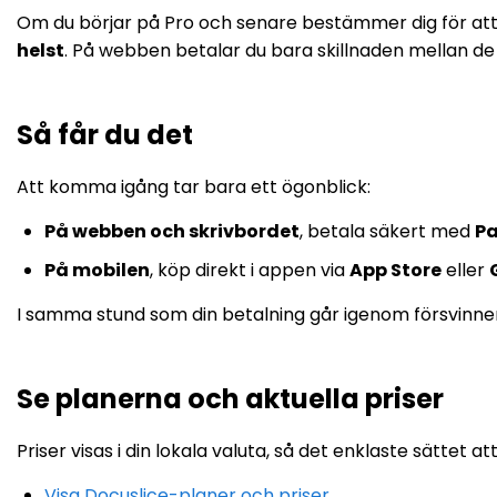
Om du börjar på Pro och senare bestämmer dig för att 
helst
. På webben betalar du bara skillnaden mellan de
Så får du det
Att komma igång tar bara ett ögonblick:
På webben och skrivbordet
, betala säkert med
Pa
På mobilen
, köp direkt i appen via
App Store
eller
I samma stund som din betalning går igenom försvinner
Se planerna och aktuella priser
Priser visas i din lokala valuta, så det enklaste sättet at
Visa Docuslice-planer och priser