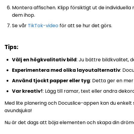
Montera affischen. Klipp försiktigt ut de individuell
dem ihop.
Se vår
TikTok-video
för att se hur det görs.
Tips
:
Välj en högkvalitativ bild
: Ju bättre bildkvalitet, 
Experimentera med olika layoutalternativ
: Docu
Använd tjockt papper eller tyg
: Detta ger en mer 
Var kreativ!
: Lägg till ramar, text eller andra deko
Med lite planering och Docuslice-appen kan du enkelt 
avundsjuka!
Nu är det dags att böja elementen och skapa din dröma