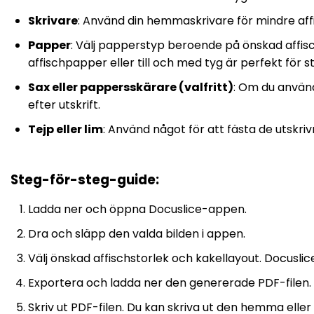
Skrivare
: Använd din hemmaskrivare för mindre affisch
Papper
: Välj papperstyp beroende på önskad affis
affischpapper eller till och med tyg är perfekt för s
Sax eller pappersskärare (valfritt)
: Om du använ
efter utskrift.
Tejp eller lim
: Använd något för att fästa de utskri
Steg-för-steg-guide
:
Ladda ner och öppna Docuslice-appen.
Dra och släpp den valda bilden i appen.
Välj önskad affischstorlek och kakellayout. Docusli
Exportera och ladda ner den genererade PDF-filen. De
Skriv ut PDF-filen. Du kan skriva ut den hemma eller s