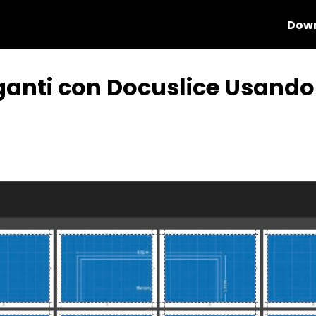
Down
iganti con Docuslice Usan