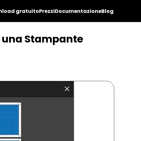
load gratuito
Prezzi
Documentazione
Blog
do una Stampante