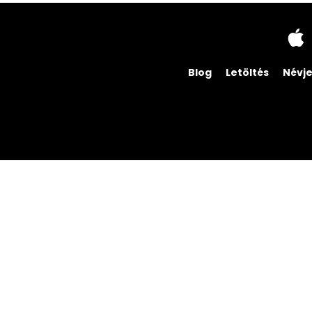
Blog
Letöltés
Névj