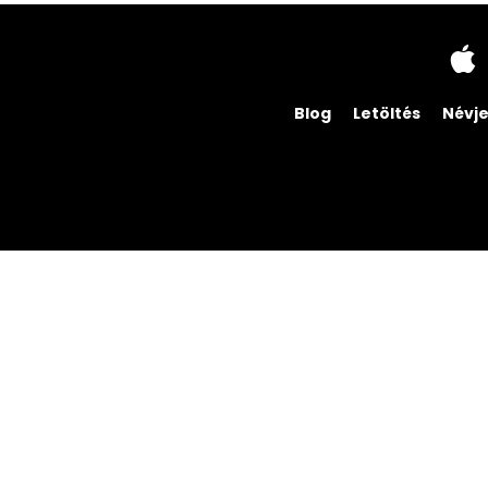
Blog
Letöltés
Névj