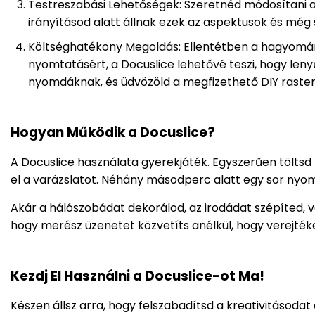
Testreszabási Lehetőségek: Szeretnéd módosítani a 
irányításod alatt állnak ezek az aspektusok és még 
Költséghatékony Megoldás: Ellentétben a hagyomá
nyomtatásért, a Docuslice lehetővé teszi, hogy len
nyomdáknak, és üdvözöld a megfizethető DIY raste
Hogyan Működik a Docuslice?
A Docuslice használata gyerekjáték. Egyszerűen töltsd f
el a varázslatot. Néhány másodperc alatt egy sor nyo
Akár a hálószobádat dekorálod, az irodádat szépíted, v
hogy merész üzenetet közvetíts anélkül, hogy verejték
Kezdj El Használni a Docuslice-ot Ma!
Készen állsz arra, hogy felszabadítsd a kreativitásoda