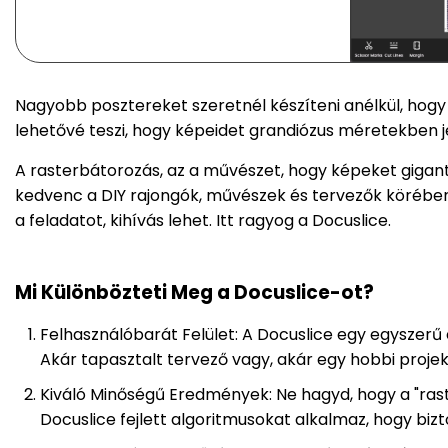
Nagyobb posztereket szeretnél készíteni anélkül, hogy
lehetővé teszi, hogy képeidet grandiózus méretekben 
A rasterbátorozás, az a művészet, hogy képeket giga
kedvenc a DIY rajongók, művészek és tervezők körébe
a feladatot, kihívás lehet. Itt ragyog a Docuslice.
Mi Különbözteti Meg a Docuslice-ot?
Felhasználóbarát Felület: A Docuslice egy egyszerű 
Akár tapasztalt tervező vagy, akár egy hobbi proje
Kiváló Minőségű Eredmények: Ne hagyd, hogy a "raste
Docuslice fejlett algoritmusokat alkalmaz, hogy bi