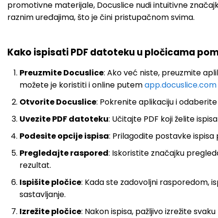
promotivne materijale, Docuslice nudi intuitivne značajk
raznim uređajima, što je čini pristupačnom svima.
Kako ispisati PDF datoteku u pločicama po
Preuzmite Docuslice
: Ako već niste, preuzmite apli
možete je koristiti i online putem
app.docuslice.com
Otvorite Docuslice
: Pokrenite aplikaciju i odaberit
Uvezite PDF datoteku
: Učitajte PDF koji želite ispisa
Podesite opcije ispisa
: Prilagodite postavke ispisa
Pregledajte raspored
: Iskoristite značajku pregled
rezultat.
Ispišite pločice
: Kada ste zadovoljni rasporedom, i
sastavljanje.
Izrežite pločice
: Nakon ispisa, pažljivo izrežite sv