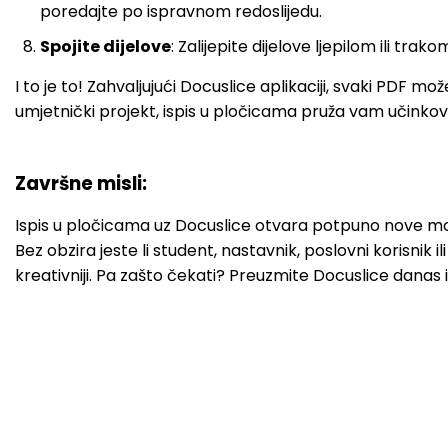
poredajte po ispravnom redoslijedu.
Spojite dijelove
: Zalijepite dijelove ljepilom ili tr
I to je to! Zahvaljujući Docuslice aplikaciji, svaki PDF mož
umjetnički projekt, ispis u pločicama pruža vam učinkovit
Završne misli:
Ispis u pločicama uz Docuslice otvara potpuno nove mogu
Bez obzira jeste li student, nastavnik, poslovni korisn
kreativniji. Pa zašto čekati? Preuzmite Docuslice danas i 