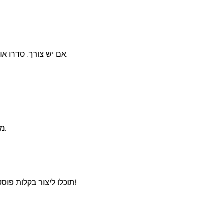
הרכיבו את הפוסטר. חתכו בעדינות את ה-tiles אם יש צורך. סדרו אותם לפי הסדר הנכון והשתמשו בדבק או דבק חם כדי להדביק את החלקים.
התנסו בפריסות שונות של ה-tiles: Docuslice מציעה דפוסים שונים. נסו ותראו מה עובד הכי טוב עבור התמונה שבחרתם.
עם תכנון נכון ואפליקציית Docuslice, תוכלו ליצור בקלות פוסטר מהמם של "אווטאר: האביר האחרון" שיהיה מוקד תשומת הלב של כל החברים שלכם!