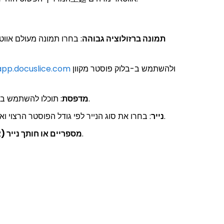
תמונה ברזולוציה גבוהה
: בחרו תמונה מעולם אווט
ולהשתמש ב-בלוק פוסטר מקוון
app.docuslice.com
: תוכלו להשתמש במדפסת הביתית להדפסה של פוסטרים קטנים, או לשלוח את הקבצים לשירות הדפסה מקצועי לפרויקטים בגודל גדול יותר.
מדפסת
: בחרו את סוג הנייר לפי גודל הפוסטר הרצוי ואיכותו. נייר רגיל מתאים לפוסטרים קטנים, בעוד שנייר פוסטר עבה או אפילו בד מתאים להדפסים גדולים יותר ועמידים יותר.
נייר
: אם אתם משתמשים בנייר רגיל, ייתכן שתצטרכו מספריים או חותך נייר כדי לחתוך את הקצוות אחרי ההדפסה.
מספריים או חותך נייר (א