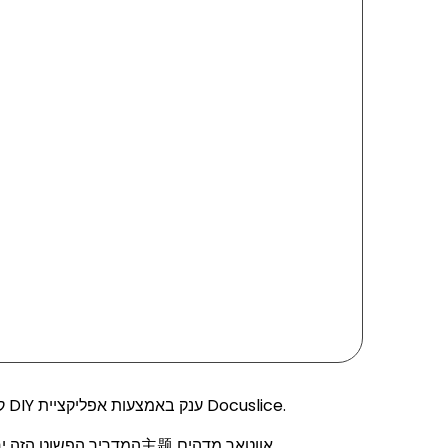
קראו לכל חובבי אווטאר: האביר האחרון! אי פעם רציתם להביא את עולם הקשתות לחדר שלכם? עכשיו אתם יכולים עם פוסטר DIY ענק באמצעות אפליקציית Docuslice.
המדריך הפשוט הזה יראה לכם איך ליצור פוסטר מהמם של הדמויות או הסצנות האהובות עליכם מהסדרה, מושלם לעיצוב החלל שלכם או לאירוע ת主题 אווטאר מדהים.