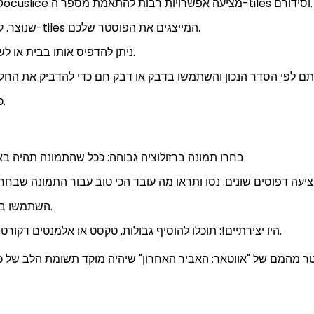
בחרו את גודל הפוסטר הרצוי ואת פריסת ה-tiles. Docuslice מציעה אפשרויות רבות להתאמת מספר ה-tiles וסידורם.
ייצאו והורידו את קובץ ה-PDF שנוצר. קובץ זה מכיל את כל ה-tiles המייצגים את הפוסטר שלכם.
הדפיסו את קובץ ה-PDF. ניתן להדפיס אותו בבית או לשלוח אותו לשירות הדפסה.
כדי לראות איך זה נעשה.
בחרו תמונה ברזולוציה גבוהה: ככל שהתמונה תהיה באיכות גבוהה יותר, כך הפוסטר שלכם ייראה טוב יותר.
השתמשו בנייר עבה או בבד: זה ייצור פוסטר עמיד ומקצועי יותר.
היו יצירתיים!: תוכלו להוסיף גבולות, טקסט או אלמנטים דקורטיביים נוספים כדי להתאים אישית את הפוסטר שלכם.