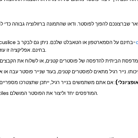
אר שברצונכם להפוך לפוסטר. ודאו שהתמונה ברזולוציה גבוהה כדי ל
: הורידו את אפליקציית Docuslice בחינם על הסמארטפון או הטאבלט שלכם. ניתן גם לבקר ב-
בחינם. אפליקציה זו עוזרת לכם לחלק את התמונה לקטעים מודפסים קטנים.
ופציונלי)
: תצטרכו משהו כדי להדביק את ה-tiles המודפסים יחד וליצור את הפוסטר המושלם.