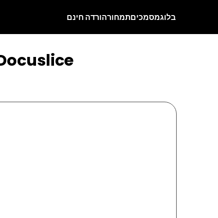
בלוג
מסמכים
תמחור
הורדה חינם
פוסטר ענק של אווטאר: האביר האחרון בעזרת אפליקציית lice