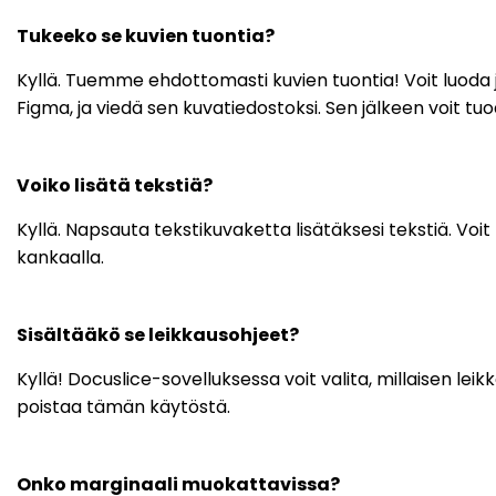
Tukeeko se kuvien tuontia?
Kyllä. Tuemme ehdottomasti kuvien tuontia! Voit luoda j
Figma, ja viedä sen kuvatiedostoksi. Sen jälkeen voit tuod
Voiko lisätä tekstiä?
Kyllä. Napsauta tekstikuvaketta lisätäksesi tekstiä. Voi
kankaalla.
Sisältääkö se leikkausohjeet?
Kyllä! Docuslice-sovelluksessa voit valita, millaisen leik
poistaa tämän käytöstä.
Onko marginaali muokattavissa?