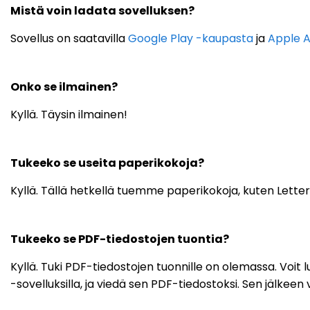
Mistä voin ladata sovelluksen?
Sovellus on saatavilla
Google Play -kaupasta
ja
Apple A
Onko se ilmainen?
Kyllä. Täysin ilmainen!
Tukeeko se useita paperikokoja?
Kyllä. Tällä hetkellä tuemme paperikokoja, kuten Letter, 
Tukeeko se PDF-tiedostojen tuontia?
Kyllä. Tuki PDF-tiedostojen tuonnille on olemassa. Voit l
-sovelluksilla, ja viedä sen PDF-tiedostoksi. Sen jälkee