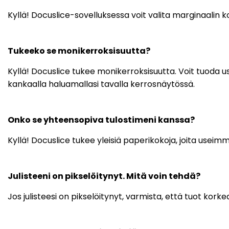
Kyllä! Docuslice-sovelluksessa voit valita marginaalin k
Tukeeko se monikerroksisuutta?
Kyllä! Docuslice tukee monikerroksisuutta. Voit tuoda use
kankaalla haluamallasi tavalla kerrosnäytössä.
Onko se yhteensopiva tulostimeni kanssa?
Kyllä! Docuslice tukee yleisiä paperikokoja, joita useim
Julisteeni on pikselöitynyt. Mitä voin tehdä?
Jos julisteesi on pikselöitynyt, varmista, että tuot kork