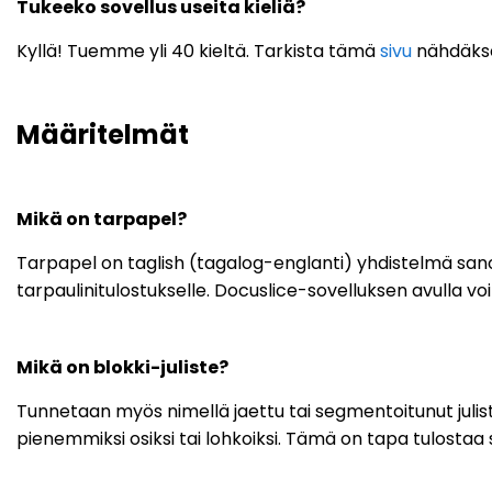
Tukeeko sovellus useita kieliä?
Kyllä! Tuemme yli 40 kieltä. Tarkista tämä
sivu
nähdäkses
Määritelmät
Mikä on tarpapel?
Tarpapel on taglish (tagalog-englanti) yhdistelmä sanoist
tarpaulinitulostukselle. Docuslice-sovelluksen avulla voit 
Mikä on blokki-juliste?
Tunnetaan myös nimellä jaettu tai segmentoitunut juliste.
pienemmiksi osiksi tai lohkoiksi. Tämä on tapa tulostaa suu