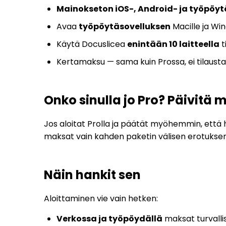
Mainokseton iOS-, Android- ja työpöytä
Avaa
työpöytäsovelluksen
Macille ja Win
Käytä Docuslicea
enintään 10 laitteella
ti
Kertamaksu — sama kuin Prossa, ei tilausta
Onko sinulla jo Pro? Päivitä 
Jos aloitat Prolla ja päätät myöhemmin, että h
maksat vain kahden paketin välisen erotukse
Näin hankit sen
Aloittaminen vie vain hetken:
Verkossa ja työpöydällä
maksat turvalli