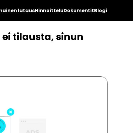
mainen lataus
Hinnoittelu
Dokumentit
Blogi
ei tilausta, sinun