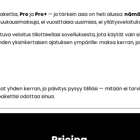
akettia,
Pro
ja
Pro+
— ja tärkein asia on heti alussa:
nämä 
kuukausimaksuja, ei vuosittaisia uusimisia, ei yllätysveloituks
va veloitus tiliotteellasi sovelluksesta, jota käytät vain 
en yksinkertaisen ajatuksen ympärille: maksa kerran, ja 
at yhden kerran, ja päivitys pysyy tililläsi — mitään ei ta
pakettisi odottaa sinua.