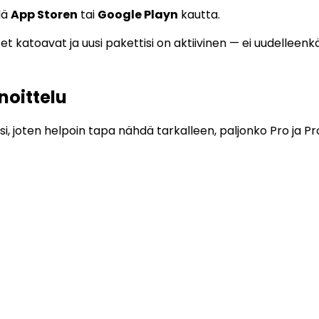
lä
App Storen
tai
Google Playn
kautta.
t katoavat ja uusi pakettisi on aktiivinen — ei uudelleenkä
noittelu
i, joten helpoin tapa nähdä tarkalleen, paljonko Pro ja Pr