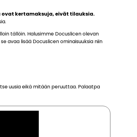
ovat kertamaksuja, eivät tilauksia.
ia.
silloin tällöin. Halusimme Docuslicen olevan
se avaa lisää Docuslicen ominaisuuksia niin
rvitse uusia eikä mitään peruuttaa. Palaatpa