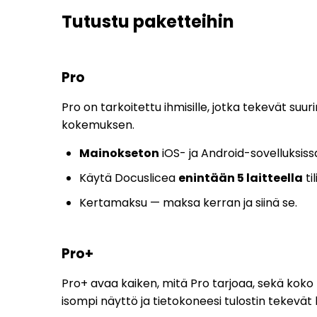
Tutustu paketteihin
Pro
Pro on tarkoitettu ihmisille, jotka tekevät su
kokemuksen.
Mainokseton
iOS- ja Android-sovelluksiss
Käytä Docuslicea
enintään 5 laitteella
til
Kertamaksu — maksa kerran ja siinä se.
Pro+
Pro+ avaa kaiken, mitä Pro tarjoaa, sekä koko
isompi näyttö ja tietokoneesi tulostin tekevät 