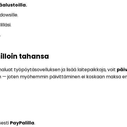
alustoilla.
dowsille.
lilläsi.
.
milloin tahansa
aluat työpöytäsovelluksen ja lisää laitepaikkoja, voit
päiv
n — joten myöhemmin päivittäminen ei koskaan maksa en
sesti
PayPalilla
.