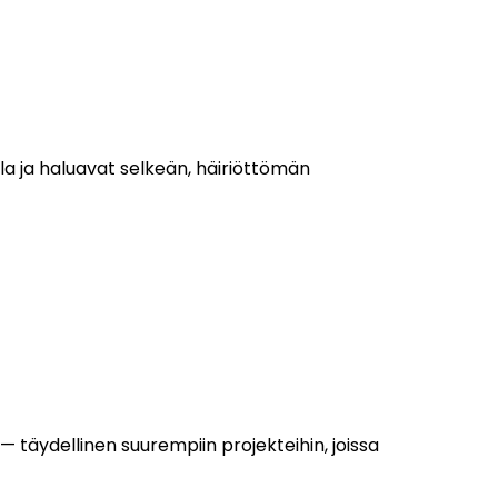
lla ja haluavat selkeän, häiriöttömän
— täydellinen suurempiin projekteihin, joissa