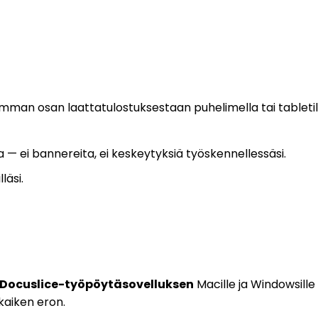
urimman osan laattatulostuksestaan puhelimella tai tableti
a — ei bannereita, ei keskeytyksiä työskennellessäsi.
illäsi.
Docuslice-työpöytäsovelluksen
Macille ja Windowsille 
kaiken eron.