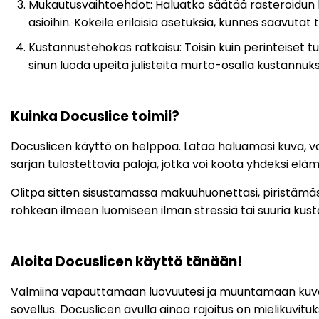
Mukautusvaihtoehdot: Haluatko säätää rasteroidun kuv
asioihin. Kokeile erilaisia asetuksia, kunnes saavutat t
Kustannustehokas ratkaisu: Toisin kuin perinteiset tul
sinun luoda upeita julisteita murto-osalla kustannuksista
Kuinka Docuslice toimii?
Docuslicen käyttö on helppoa. Lataa haluamasi kuva, va
sarjan tulostettavia paloja, jotka voi koota yhdeksi e
Olitpa sitten sisustamassa makuuhuonettasi, piristämäs
rohkean ilmeen luomiseen ilman stressiä tai suuria kust
Aloita Docuslicen käyttö tänään!
Valmiina vapauttamaan luovuutesi ja muuntamaan kuvas
sovellus. Docuslicen avulla ainoa rajoitus on mielikuvituk