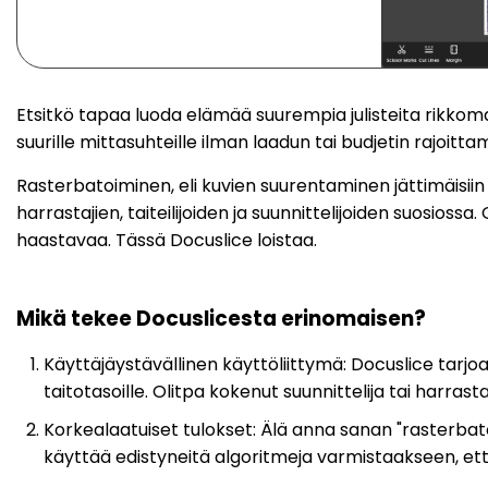
Etsitkö tapaa luoda elämää suurempia julisteita rikkom
suurille mittasuhteille ilman laadun tai budjetin rajoittam
Rasterbatoiminen, eli kuvien suurentaminen jättimäisiin
harrastajien, taiteilijoiden ja suunnittelijoiden suosio
haastavaa. Tässä Docuslice loistaa.
Mikä tekee Docuslicesta erinomaisen?
Käyttäjäystävällinen käyttöliittymä: Docuslice tarjoaa
taitotasoille. Olitpa kokenut suunnittelija tai harrast
Korkealaatuiset tulokset: Älä anna sanan "rasterbat
käyttää edistyneitä algoritmeja varmistaakseen, ett