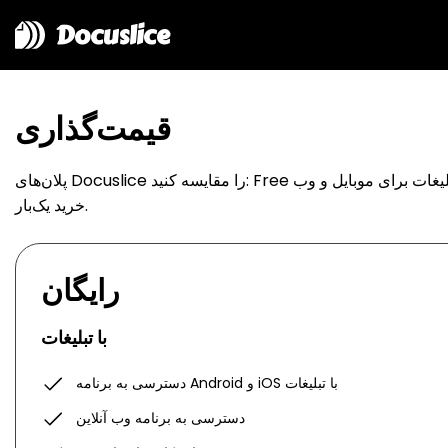
Docuslice
قیمت‌گذاری
پلان‌های Docuslice را مقایسه کنید: Free با تبلیغات برای موبایل و وب، Pro برای دسترسی بدون تبلیغ در Android و iOS، یا Pro+ برای تمام پلتفرم‌ها شامل Mac و Windows.
خرید یک‌بار.
رایگان
با تبلیغات
دسترسی به برنامه Android و iOS با تبلیغات
دسترسی به برنامه وب آنلاین