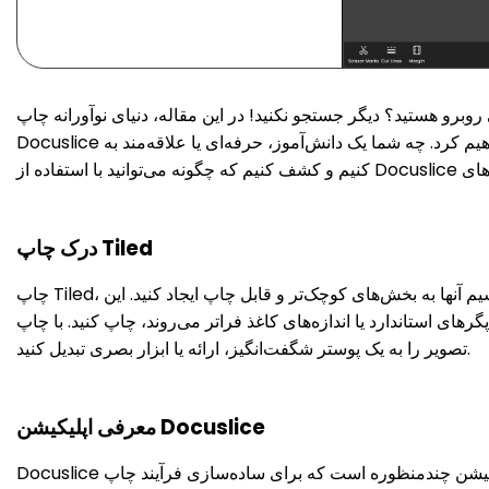
جستجو نکنید! در این مقاله، دنیای نوآورانه چاپ Tiled با استفاده از اپلیکیشن
Docuslice را بررسی خواهیم کرد. چه شما یک دانش‌آموز، حرفه‌ای یا علاقه‌مند به DIY باشید، تسلط بر چاپ Tiled می‌تواند زمان، پول و مشکلات شما را صرفه‌جویی کند. بیایید شروع
درک چاپ Tiled
چاپ Tiled، که به عنوان 'چاپ پوستر' نیز شناخته می‌شود، به شما این امکان را می‌دهد که اسناد یا تصاویر بزرگ مقیاس را با تقسیم آنها به بخش‌های کوچک‌تر و قابل چاپ ایجاد کنید. این
دازه‌های کاغذ فراتر می‌روند، چاپ کنید. با چاپ Tiled، شما می‌توانید هر فایل PDF یا
تصویر را به یک پوستر شگفت‌انگیز، ارائه یا ابزار بصری تبدیل کنید.
معرفی اپلیکیشن Docuslice
Docuslice یک اپلیکیشن چندمنظوره است که برای ساده‌سازی فرآیند چاپ Tiled طراحی شده است. چه شما در حال چاپ نقشه‌های معماری، پوسترهای کلاسی یا مواد تبلیغاتی