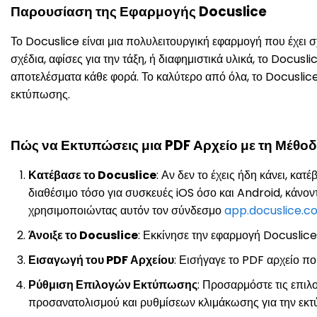
Παρουσίαση της Εφαρμογής Docuslice
Το Docuslice είναι μια πολυλειτουργική εφαρμογή που έχει σχ
σχέδια, αφίσες για την τάξη, ή διαφημιστικά υλικά, το Docus
αποτελέσματα κάθε φορά. Το καλύτερο από όλα, το Docuslice
εκτύπωσης.
Πώς να Εκτυπώσεις μια PDF Αρχείο με τη Μέθοδ
Κατέβασε το Docuslice
: Αν δεν το έχεις ήδη κάνει, κ
διαθέσιμο τόσο για συσκευές iOS όσο και Android, κάνον
χρησιμοποιώντας αυτόν τον σύνδεσμο
app.docuslice.c
Άνοιξε το Docuslice
: Εκκίνησε την εφαρμογή Docuslice 
Εισαγωγή του PDF Αρχείου
: Εισήγαγε το PDF αρχείο π
Ρύθμιση Επιλογών Εκτύπωσης
: Προσαρμόστε τις επιλ
προσανατολισμού και ρυθμίσεων κλιμάκωσης για την εκτύ