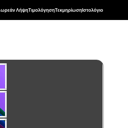
ωρεάν Λήψη
Τιμολόγηση
Τεκμηρίωση
Ιστολόγιο