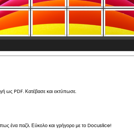
ωγή ως PDF. Κατέβασε και εκτύπωσε.
 όπως ένα παζλ. Εύκολο και γρήγορο με το Docuslice!