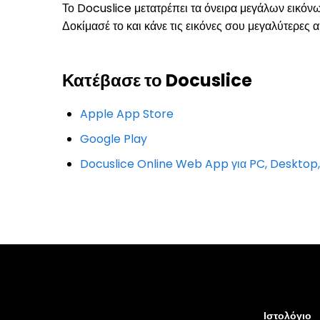
Το Docuslice μετατρέπει τα όνειρα μεγάλων εικό
Δοκίμασέ το και κάνε τις εικόνες σου μεγαλύτερες
Κατέβασε το Docuslice
Apple App Store
Google Play
Docuslice Online Web App για PC, Deskto
Ιστολόγιο