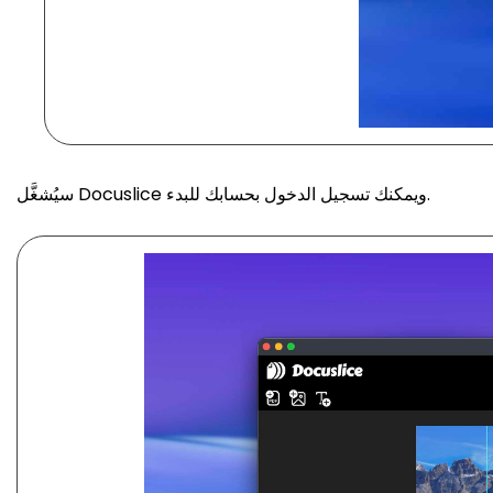
سيُشغَّل Docuslice ويمكنك تسجيل الدخول بحسابك للبدء.