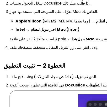
سجّل الدخول بحساب Docuslice إذا طُلب منك ذلك.
تعرّف على الشريحة التي يستخدمها جهاز Mac الخاص بك:
Apple Silicon
تنزيل لنظام Mac (Intel)
→ اختر
Intel
حول هذا Mac
لست متأكدًا؟ انقر على قائمة Apple ←
.
انقر على زر التنزيل المقابل. سيحفظ متصفحك ملف
.dmg
الخطوة 2 — تثبيت التطبيق
الذي تم تنزيله (عادةً في مجلد التنزيلات).
افتح ملف
.dmg
لد
التطبيقات
Docuslice
في النافذة التي تظهر، اسحب أيقونة