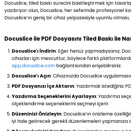
Docuslice, tiled baskı sürecini basitleştirmek için tasar
yazdırıyor olun, Docuslice, her seferinde profesyonel kal
Docuslice’ın geniş bir cihaz yelpazesiyle uyumlu olması, bö
Docuslice ile PDF Dosyasını Tiled Baskı ile Nas
Docuslice'ı İndirin
: Eğer henüz yapmadıysanız, Docu
cihazları için mevcuttur, böylece farklı platformlarda d
app.docuslice.com
bağlantısından erişebilirsiniz.
Docuslice’ı Açın
: Cihazınızda Docuslice uygulamasın
PDF Dosyanızı İçe Aktarın
: Yazdırmak istediğiniz 
Yazdırma Seçeneklerini Ayarlayın
: Yazdırma seçen
ölçeklendirme seçeneklerini seçmeyi içerir.
Düzeninizi Önizleyin
: Docuslice’ın önizleme özelliğ
iyi hale getirecek gerekli düzenlemeleri yapmanıza o