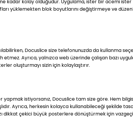
n ne kadar kolay olduğudur. Uygulama, ister bir acemi ister
afları yüklemekten blok boyutlarını değiştirmeye ve düze
labilirken, Docuslice size telefonunuzda da kullanma seçe
h etmez. Ayrıca, yalnızca web üzerinde çalışan bazı uygula
rler oluşturmayı sizin için kolaylaştırır.
er yapmak istiyorsanız, Docuslice tam size göre. Hem bil
dır. Ayrıca, herkesin kolayca kullanabileceği şekilde tasar
nızı dikkat çekici büyük posterlere dönüştürmek için vazge