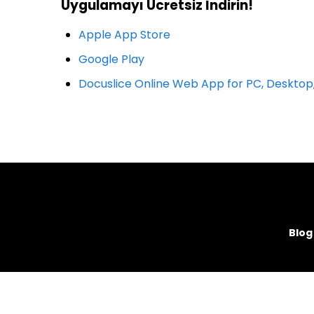
Uygulamayı Ücretsiz İndirin!
Apple App Store
Google Play
Docuslice Online Web App for PC, Deskto
Blog