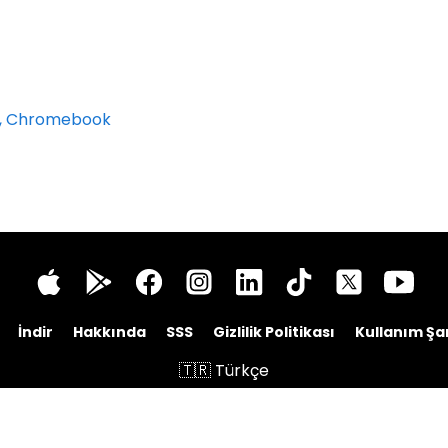
p, Chromebook
İndir
Hakkında
SSS
Gizlilik Politikası
Kullanım Şar
🇹🇷 Türkçe
© 2026 Docuslice