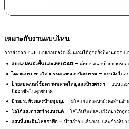
เหมาะกับงานแบบไหน
การส่งออก PDF แบบเวกเตอร์เปลี่ยนเกมได้ทุกครั้งที่งานออกแ
แบบแปลน ผังพื้น และแบบ CAD
— เส้นบางและป้ายบอกขนาด
ไดอะแกรมทางวิศวกรรมและสถาปัตยกรรม
— แผนผัง ไดอะ
ป้ายแบนเนอร์ข้อความขนาดใหญ่และป้ายต่าง ๆ
— แบนเนอร์
มืออาชีพในทุกขนาด
ป้ายประท้วงและป้ายชุมนุม
— สโลแกนตัวหนายังคงอ่านง่า
โลโก้และการสร้างแบรนด์
— โลโก้บริษัทและเวิร์ดมาร์กถูก
แผนที่และอินโฟกราฟิก
— ป้ายกำกับ เส้นขอบ และคำอธิบายย