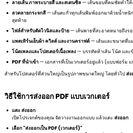
ลายเส้น ภาพระบายสี และสเตนซิล
— เส้นขอบที่คมชัดทำให้ล
ลวดลายกระจกสี
— เส้นตะกั่วทุกเส้นพิมพ์ออกมาด้วยน้ำหนัก
สุดท้าย
ไฟล์สำหรับตัดไวนิลและป้าย
— เส้นพาธที่สะอาดหมายถึงรอยตั
แพตเทิร์นเย็บผ้า ควิลต์ และงานคราฟต์
— เส้นและขนาดที่แ
โน้ตเพลงและโปสเตอร์เนื้อเพลง
— บรรทัดห้าเส้น โน้ต และ
PDF ที่นำเข้า
— เอกสารที่เป็นเวกเตอร์อยู่แล้ว (แบบฟอร์ม 
สำหรับโปสเตอร์ที่ส่วนใหญ่เป็นรูปภาพขนาดใหญ่ โดยทั่วไป
ส่
วิธีใช้การส่งออก PDF แบบเวกเตอร์
แตะ ส่งออก
เปิดโปรเจกต์ของคุณ จัดวางงานออกแบบ แล้วแตะ
ส่งออก
เลือก "ส่งออกเป็น PDF (เวกเตอร์)"