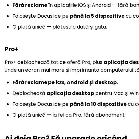
Fără reclame
în aplicațiile iOS și Android — fără ban
Folosește Docuslice pe
până la 5 dispozitive
cu co
O plată unică — plătești o dată și gata.
Pro+
Pro+ deblochează tot ce oferă Pro, plus
aplicația de
unde un ecran mai mare și imprimanta computerului tău
Fără reclame pe iOS, Android și desktop.
Deblochează
aplicația desktop
pentru Mac și Wi
Folosește Docuslice pe
până la 10 dispozitive
cu co
O plată unică — la fel ca Pro, fără abonament.
Ai deja Pro? Fă upgrade oricând