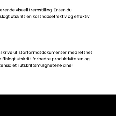
rende visuell fremstilling. Enten du
islagt utskrift en kostnadseffektiv og effektiv
 å skrive ut storformatdokumenter med letthet
 flislagt utskrift forbedre produktiviteten og
ensialet i utskriftsmulighetene dine!