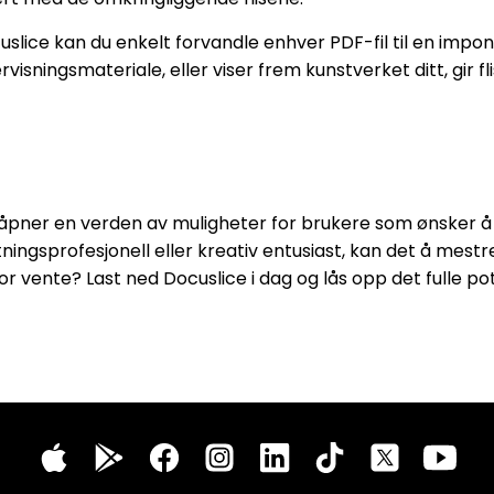
uslice kan du enkelt forvandle enhver PDF-fil til en impone
isningsmateriale, eller viser frem kunstverket ditt, gir fl
en åpner en verden av muligheter for brukere som ønsker
tningsprofesjonell eller kreativ entusiast, kan det å mestre
r vente? Last ned Docuslice i dag og lås opp det fulle pot