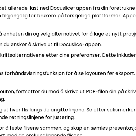
t det allerede, last ned Docuslice-appen fra din foretrukne
ilgjengelig for brukere på forskjellige plattformer. Appen
 enheten din og velg alternativet for å lage et nytt prosj
n du ønsker å skrive ut til Docuslice-appen.
tskriftsalternativene etter dine preferanser. Dette inklude
es forhåndsvisningsfunksjon for å se layouten før eksport.
youten, fortsetter du med å skrive ut PDF-filen din på sk
g.
ktig ut hver flis langs de angitte linjene. Se etter saksmerke
de retningslinjene for justering.
 for å feste flisene sammen, og skap en sømløs presentasj
stert med de omkringliggende flisene.