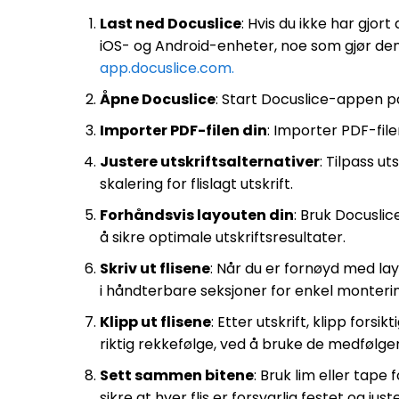
Last ned Docuslice
: Hvis du ikke har gjor
iOS- og Android-enheter, noe som gjør den t
app.docuslice.com.
Åpne Docuslice
: Start Docuslice-appen på
Importer PDF-filen din
: Importer PDF-file
Justere utskriftsalternativer
: Tilpass u
skalering for flislagt utskrift.
Forhåndsvis layouten din
: Bruk Docuslic
å sikre optimale utskriftsresultater.
Skriv ut flisene
: Når du er fornøyd med la
i håndterbare seksjoner for enkel monterin
Klipp ut flisene
: Etter utskrift, klipp forsi
riktig rekkefølge, ved å bruke de medfølgen
Sett sammen bitene
: Bruk lim eller tape
sikre at hver flis er forsvarlig festet og ju