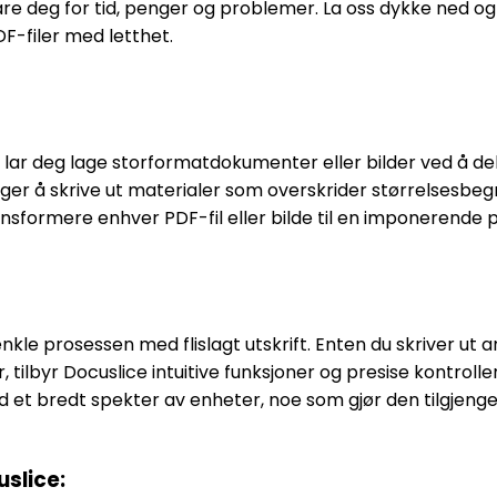
spare deg for tid, penger og problemer. La oss dykke ned o
F-filer med letthet.
ft,' lar deg lage storformatdokumenter eller bilder ved å d
nger å skrive ut materialer som overskrider størrelsesbeg
ansformere enhver PDF-fil eller bilde til en imponerende pl
nkle prosessen med flislagt utskrift. Enten du skriver ut ar
ilbyr Docuslice intuitive funksjoner og presise kontroller 
 et bredt spekter av enheter, noe som gjør den tilgjengel
uslice: