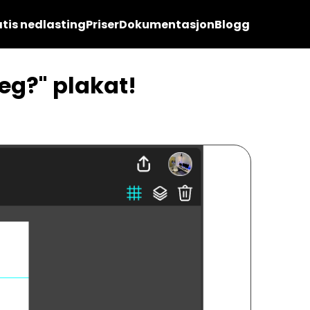
tis nedlasting
Priser
Dokumentasjon
Blogg
eg?" plakat!