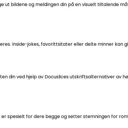
e ut bildene og meldingen din på en visuelt tiltalende må
res. Inside-jokes, favorittsitater eller delte minner kan g
ten din ved hjelp av Docuslices utskriftsalternativer av hø
om er spesielt for dere begge og setter stemningen for rom