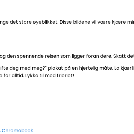
fange det store øyeblikket. Disse bildene vil være kjære 
eten og den spennende reisen som ligger foran dere. Skatt 
 gifte deg med meg?" plakat på en hjertelig måte. La kjærl
for alltid. Lykke til med frieriet!
p, Chromebook