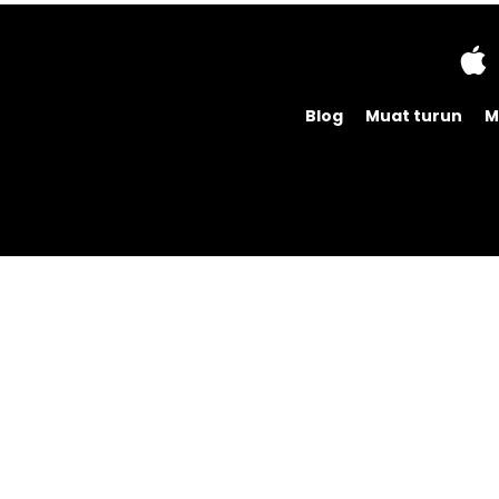
Blog
Muat turun
M