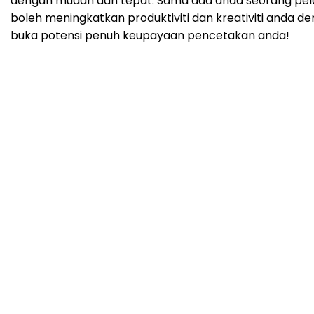
dengan mudah dan tepat. Sama ada anda seorang pelaja
boleh meningkatkan produktiviti dan kreativiti anda de
buka potensi penuh keupayaan pencetakan anda!